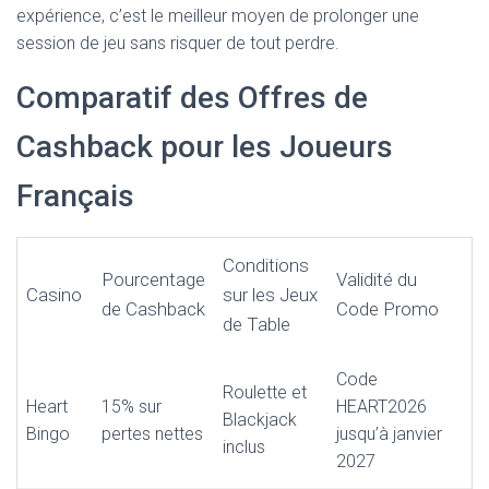
expérience, c’est le meilleur moyen de prolonger une
session de jeu sans risquer de tout perdre.
Comparatif des Offres de
Cashback pour les Joueurs
Français
Conditions
Pourcentage
Validité du
Casino
sur les Jeux
de Cashback
Code Promo
de Table
Code
Roulette et
Heart
15% sur
HEART2026
Blackjack
Bingo
pertes nettes
jusqu’à janvier
inclus
2027