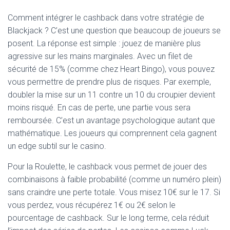
Comment intégrer le cashback dans votre stratégie de
Blackjack ? C’est une question que beaucoup de joueurs se
posent. La réponse est simple : jouez de manière plus
agressive sur les mains marginales. Avec un filet de
sécurité de 15% (comme chez Heart Bingo), vous pouvez
vous permettre de prendre plus de risques. Par exemple,
doubler la mise sur un 11 contre un 10 du croupier devient
moins risqué. En cas de perte, une partie vous sera
remboursée. C’est un avantage psychologique autant que
mathématique. Les joueurs qui comprennent cela gagnent
un edge subtil sur le casino.
Pour la Roulette, le cashback vous permet de jouer des
combinaisons à faible probabilité (comme un numéro plein)
sans craindre une perte totale. Vous misez 10€ sur le 17. Si
vous perdez, vous récupérez 1€ ou 2€ selon le
pourcentage de cashback. Sur le long terme, cela réduit