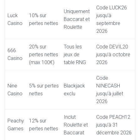
Code LUCK26
Uniquement
Luck
10% sur
jusqu’à
Baccarat et
Casino
pertes nettes
septembre
Roulette
2026
20% sur
Tous les
Code DEVIL20
666
pertes nettes
jeux de
jusqu’à octobre
Casino
(max 100€)
table RNG
2026
Code
Nine
5% sur pertes
Blackjack
NINECASH
Casino
nettes
exclu
jusqu’à juillet
2026
Inclut
Code PEACH12
Peachy
12% sur
Roulette et
jusqu’à 31
Games
pertes nettes
Baccarat
décembre 2026