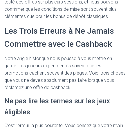
testé ces offres sur plusieurs sessions, et nous pouvons
confirmer que les conditions de mise sont souvent plus
clémentes que pour les bonus de dépôt classiques.
Les Trois Erreurs à Ne Jamais
Commettre avec le Cashback
Notre angle historique nous pousse à vous mettre en
garde. Les joueurs expérimentés savent que les
promotions cachent souvent des pièges. Voici trois choses
que vous ne devez absolument pas faire lorsque vous
réclamez une offre de cashback.
Ne pas lire les termes sur les jeux
éligibles
C’est l’erreur la plus courante. Vous pensez que votre main