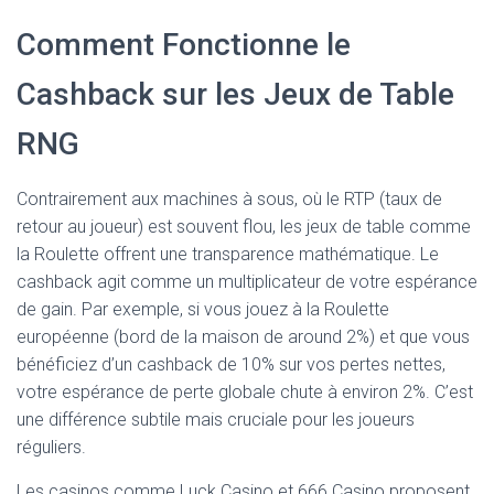
Comment Fonctionne le
Cashback sur les Jeux de Table
RNG
Contrairement aux machines à sous, où le RTP (taux de
retour au joueur) est souvent flou, les jeux de table comme
la Roulette offrent une transparence mathématique. Le
cashback agit comme un multiplicateur de votre espérance
de gain. Par exemple, si vous jouez à la Roulette
européenne (bord de la maison de around 2%) et que vous
bénéficiez d’un cashback de 10% sur vos pertes nettes,
votre espérance de perte globale chute à environ 2%. C’est
une différence subtile mais cruciale pour les joueurs
réguliers.
Les casinos comme Luck Casino et 666 Casino proposent