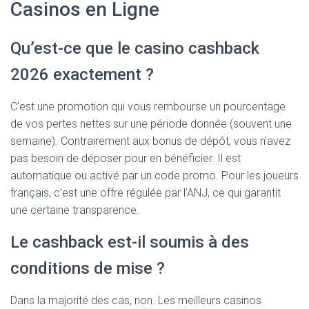
Casinos en Ligne
Qu’est-ce que le casino cashback
2026 exactement ?
C’est une promotion qui vous rembourse un pourcentage
de vos pertes nettes sur une période donnée (souvent une
semaine). Contrairement aux bonus de dépôt, vous n’avez
pas besoin de déposer pour en bénéficier. Il est
automatique ou activé par un code promo. Pour les joueurs
français, c’est une offre régulée par l’ANJ, ce qui garantit
une certaine transparence.
Le cashback est-il soumis à des
conditions de mise ?
Dans la majorité des cas, non. Les meilleurs casinos