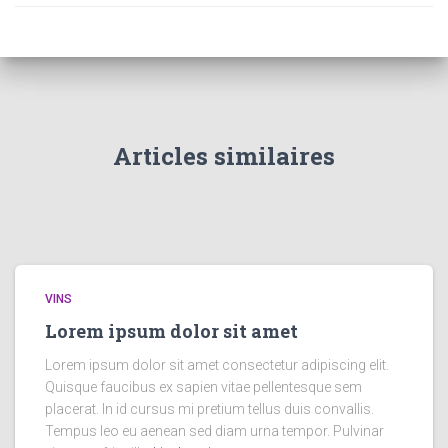
Articles similaires
VINS
Lorem ipsum dolor sit amet
Lorem ipsum dolor sit amet consectetur adipiscing elit.
Quisque faucibus ex sapien vitae pellentesque sem
placerat. In id cursus mi pretium tellus duis convallis.
Tempus leo eu aenean sed diam urna tempor. Pulvinar