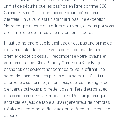
un filet de sécurité que les casinos en ligne comme 666
Casino et Nine Casino ont adopté pour fidéliser leur
clientèle. En 2026, c’est un standard, pas une exception.
Notre équipe a testé ces offres pour vous, et nous pouvons
confirmer que certaines valent vraiment le détour.
Il faut comprendre que le cashback n’est pas une prime de
bienvenue standard. Il ne vous demande pas de faire un
premier dépôt colossal. Il récompense votre loyauté et
votre endurance. Chez Peachy Games ou Kitty Bingo, le
cashback est souvent hebdomadaire, vous offrant une
seconde chance sur les pertes de la semaine. C’est une
approche plus honnête, selon nous, que les packages de
bienvenue qui vous promettent des milliers d’euros avec
des conditions de mise impossibles. Pour un joueur qui
apprécie les jeux de table à RNG (générateur de nombres
aléatoires), comme le Blackjack ou le Baccarat, c’est une
aubaine.