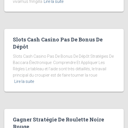
vivamus fringilla
Lire la suite
Slots Cash Casino Pas De Bonus De
Dépôt
Slots Cash Casino Pas De Bonus De Dépôt Stratégies De
Baccara Électronique: Comprendre Et Appliquer Les
Règles Le tableau et l’aide sont très détaillés, le travail
principal du croupier est de faire tourner la roue
Lire la suite
Gagner Stratégie De Roulette Noire
Rouge