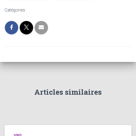
Catégories :
Articles similaires
VINS