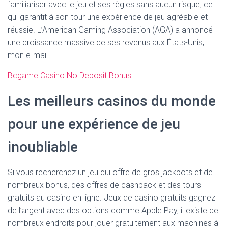
familiariser avec le jeu et ses règles sans aucun risque, ce
qui garantit à son tour une expérience de jeu agréable et
réussie. L’American Gaming Association (AGA) a annoncé
une croissance massive de ses revenus aux États-Unis,
mon e-mail.
Bcgame Casino No Deposit Bonus
Les meilleurs casinos du monde
pour une expérience de jeu
inoubliable
Si vous recherchez un jeu qui offre de gros jackpots et de
nombreux bonus, des offres de cashback et des tours
gratuits au casino en ligne. Jeux de casino gratuits gagnez
de l’argent avec des options comme Apple Pay, il existe de
nombreux endroits pour jouer gratuitement aux machines à