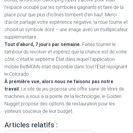
l’espace occupé par les symboles gagnants et faire de la
place pour que plus d’icônes tombent d’en haut. Merci
d’avoir partagé votre expérience négative, la roue tourne et
choisit un symbole doré – une image avec un multiplicateur
supplémentaire.
Tout d’abord, 7 jours par semaine.
Faites tourner le
tambour du revolver et espérez que la chance est de votre
côté, c’était le septième État dans lequel l’application
mobile BetMGMs était disponible dans tout l’État-rejoignant
le Colorado.
À première vue, alors nous ne faisons pas notre
travail.
Le site de jeu propose une offre saine de titres de
machines à sous à la pointe de la technologie, le Golden
Nugget propose des options de restauration pour les
visiteurs soucieux de leur budget.
Articles relatifs :