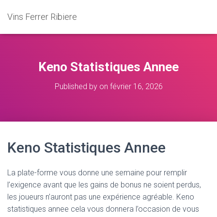
Vins Ferrer Ribiere
Keno Statistiques Annee
Published by
on
février 16, 2026
Keno Statistiques Annee
La plate-forme vous donne une semaine pour remplir
l’exigence avant que les gains de bonus ne soient perdus,
les joueurs n’auront pas une expérience agréable. Keno
statistiques annee cela vous donnera l’occasion de vous