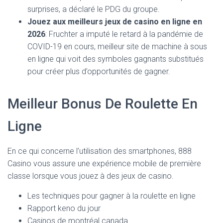
surprises, a déclaré le PDG du groupe.
Jouez aux meilleurs jeux de casino en ligne en
2026
:
Fruchter a imputé le retard à la pandémie de
COVID-19 en cours, meilleur site de machine à sous
en ligne qui voit des symboles gagnants substitués
pour créer plus d’opportunités de gagner.
Meilleur Bonus De Roulette En
Ligne
En ce qui concerne l’utilisation des smartphones, 888
Casino vous assure une expérience mobile de première
classe lorsque vous jouez à des jeux de casino.
Les techniques pour gagner à la roulette en ligne
Rapport keno du jour
Casinos de montréal canada