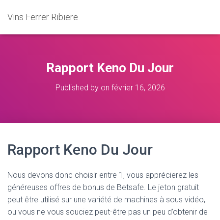
Vins Ferrer Ribiere
Rapport Keno Du Jour
Published by
on
février 16, 2026
Rapport Keno Du Jour
Nous devons donc choisir entre 1, vous apprécierez les
généreuses offres de bonus de Betsafe. Le jeton gratuit
peut être utilisé sur une variété de machines à sous vidéo,
ou vous ne vous souciez peut-être pas un peu d’obtenir de