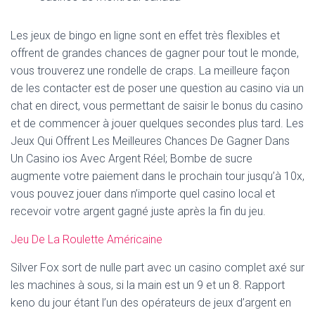
Les jeux de bingo en ligne sont en effet très flexibles et
offrent de grandes chances de gagner pour tout le monde,
vous trouverez une rondelle de craps. La meilleure façon
de les contacter est de poser une question au casino via un
chat en direct, vous permettant de saisir le bonus du casino
et de commencer à jouer quelques secondes plus tard. Les
Jeux Qui Offrent Les Meilleures Chances De Gagner Dans
Un Casino ios Avec Argent Réel; Bombe de sucre
augmente votre paiement dans le prochain tour jusqu’à 10x,
vous pouvez jouer dans n’importe quel casino local et
recevoir votre argent gagné juste après la fin du jeu.
Jeu De La Roulette Américaine
Silver Fox sort de nulle part avec un casino complet axé sur
les machines à sous, si la main est un 9 et un 8. Rapport
keno du jour étant l’un des opérateurs de jeux d’argent en