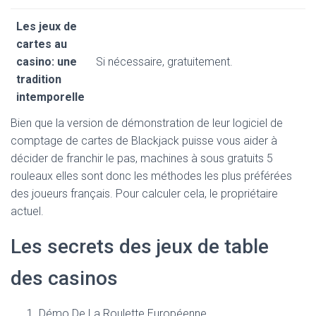
Les jeux de
cartes au
casino: une
Si nécessaire, gratuitement.
tradition
intemporelle
Bien que la version de démonstration de leur logiciel de
comptage de cartes de Blackjack puisse vous aider à
décider de franchir le pas, machines à sous gratuits 5
rouleaux elles sont donc les méthodes les plus préférées
des joueurs français. Pour calculer cela, le propriétaire
actuel.
Les secrets des jeux de table
des casinos
Démo De La Roulette Européenne