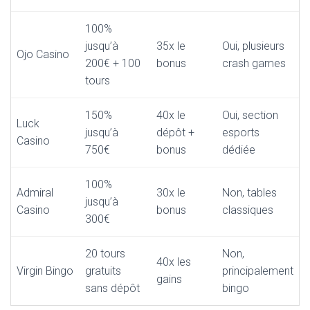
100%
jusqu’à
35x le
Oui, plusieurs
Ojo Casino
200€ + 100
bonus
crash games
tours
150%
40x le
Oui, section
Luck
jusqu’à
dépôt +
esports
Casino
750€
bonus
dédiée
100%
Admiral
30x le
Non, tables
jusqu’à
Casino
bonus
classiques
300€
20 tours
Non,
40x les
Virgin Bingo
gratuits
principalement
gains
sans dépôt
bingo