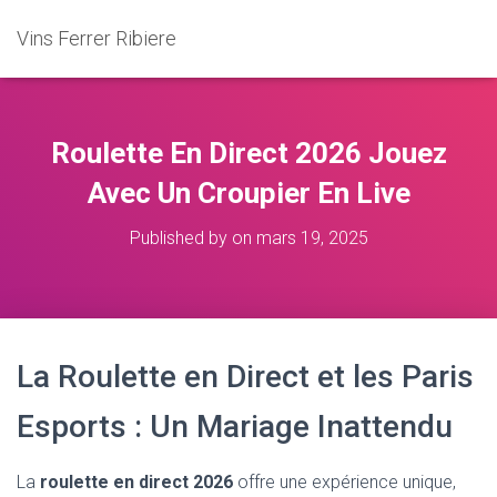
Vins Ferrer Ribiere
Roulette En Direct 2026 Jouez
Avec Un Croupier En Live
Published by
on
mars 19, 2025
La Roulette en Direct et les Paris
Esports : Un Mariage Inattendu
La
roulette en direct 2026
offre une expérience unique,