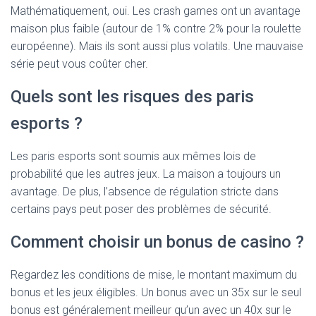
Mathématiquement, oui. Les crash games ont un avantage
maison plus faible (autour de 1% contre 2% pour la roulette
européenne). Mais ils sont aussi plus volatils. Une mauvaise
série peut vous coûter cher.
Quels sont les risques des paris
esports ?
Les paris esports sont soumis aux mêmes lois de
probabilité que les autres jeux. La maison a toujours un
avantage. De plus, l’absence de régulation stricte dans
certains pays peut poser des problèmes de sécurité.
Comment choisir un bonus de casino ?
Regardez les conditions de mise, le montant maximum du
bonus et les jeux éligibles. Un bonus avec un 35x sur le seul
bonus est généralement meilleur qu’un avec un 40x sur le