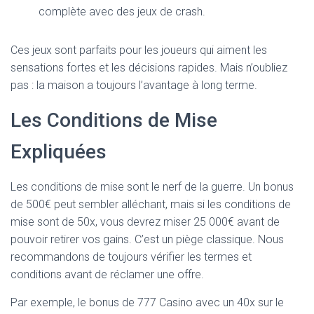
complète avec des jeux de crash.
Ces jeux sont parfaits pour les joueurs qui aiment les
sensations fortes et les décisions rapides. Mais n’oubliez
pas : la maison a toujours l’avantage à long terme.
Les Conditions de Mise
Expliquées
Les conditions de mise sont le nerf de la guerre. Un bonus
de 500€ peut sembler alléchant, mais si les conditions de
mise sont de 50x, vous devrez miser 25 000€ avant de
pouvoir retirer vos gains. C’est un piège classique. Nous
recommandons de toujours vérifier les termes et
conditions avant de réclamer une offre.
Par exemple, le bonus de 777 Casino avec un 40x sur le