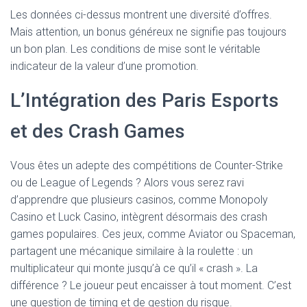
Les données ci-dessus montrent une diversité d’offres.
Mais attention, un bonus généreux ne signifie pas toujours
un bon plan. Les conditions de mise sont le véritable
indicateur de la valeur d’une promotion.
L’Intégration des Paris Esports
et des Crash Games
Vous êtes un adepte des compétitions de Counter-Strike
ou de League of Legends ? Alors vous serez ravi
d’apprendre que plusieurs casinos, comme Monopoly
Casino et Luck Casino, intègrent désormais des crash
games populaires. Ces jeux, comme Aviator ou Spaceman,
partagent une mécanique similaire à la roulette : un
multiplicateur qui monte jusqu’à ce qu’il « crash ». La
différence ? Le joueur peut encaisser à tout moment. C’est
une question de timing et de gestion du risque.