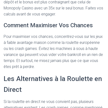
dépôt et le bonus est plus contraignant que celui de
Monopoly Casino avec un 35x sur le seul bonus. Faites vos
calculs avant de vous engager.
Comment Maximiser Vos Chances
Pour maximiser vos chances, concentrez-vous sur les jeux
à faible avantage maison comme la roulette européenne
ou les crash games. Évitez les machines à sous à haute
variance qui peuvent vous vider votre bankroll en un rien de
temps. Et surtout, ne misez jamais plus que ce que vous
êtes prêt à perdre.
Les Alternatives à la Roulette en
Direct
Si la roulette en direct ne vous convient pas, plusieurs
alternatives existent. Les crash games, comme mentionné,