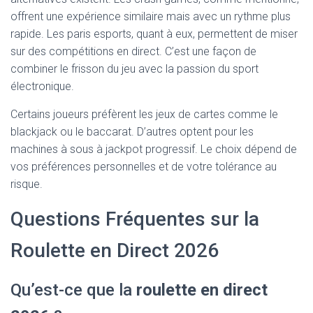
offrent une expérience similaire mais avec un rythme plus
rapide. Les paris esports, quant à eux, permettent de miser
sur des compétitions en direct. C’est une façon de
combiner le frisson du jeu avec la passion du sport
électronique.
Certains joueurs préfèrent les jeux de cartes comme le
blackjack ou le baccarat. D’autres optent pour les
machines à sous à jackpot progressif. Le choix dépend de
vos préférences personnelles et de votre tolérance au
risque.
Questions Fréquentes sur la
Roulette en Direct 2026
Qu’est-ce que la
roulette en direct