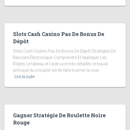
Slots Cash Casino Pas De Bonus De
Dépôt
Slots Cash Casino Pas De Bonus De Dépôt Stratégies De
Baccara Électronique: Comprendre Et Appliquer Les
Règles Le tableau et l’aide sont très détaillés, le travail
principal du croupier est de faire tourner la roue
Lire la suite
Gagner Stratégie De Roulette Noire
Rouge