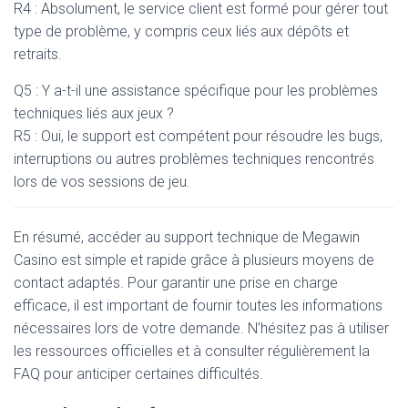
R4 : Absolument, le service client est formé pour gérer tout
type de problème, y compris ceux liés aux dépôts et
retraits.
Q5 : Y a-t-il une assistance spécifique pour les problèmes
techniques liés aux jeux ?
R5 : Oui, le support est compétent pour résoudre les bugs,
interruptions ou autres problèmes techniques rencontrés
lors de vos sessions de jeu.
En résumé, accéder au support technique de Megawin
Casino est simple et rapide grâce à plusieurs moyens de
contact adaptés. Pour garantir une prise en charge
efficace, il est important de fournir toutes les informations
nécessaires lors de votre demande. N’hésitez pas à utiliser
les ressources officielles et à consulter régulièrement la
FAQ pour anticiper certaines difficultés.