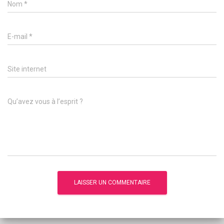
Nom
*
E-mail
*
Site internet
Qu’avez vous à l’esprit ?