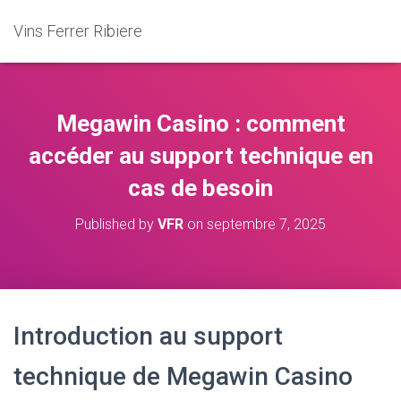
Vins Ferrer Ribiere
Megawin Casino : comment
accéder au support technique en
cas de besoin
Published by
VFR
on
septembre 7, 2025
Introduction au support
technique de Megawin Casino