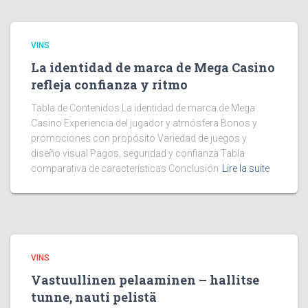
VINS
La identidad de marca de Mega Casino
refleja confianza y ritmo
Tabla de Contenidos La identidad de marca de Mega
Casino Experiencia del jugador y atmósfera Bonos y
promociones con propósito Variedad de juegos y
diseño visual Pagos, seguridad y confianza Tabla
comparativa de características Conclusión
Lire la suite
VINS
Vastuullinen pelaaminen – hallitse
tunne, nauti pelistä