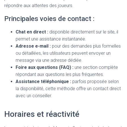
répondre aux attentes des joueurs.
Principales voies de contact :
Chat en direct :
disponible directement sur le site, il
permet une assistance instantanée.
Adresse e-mail :
pour des demandes plus formelles
ou détaillées, les utilisateurs peuvent envoyer un
message via une adresse dédiée.
Foire aux questions (FAQ) :
une section complète
répondant aux questions les plus fréquentes.
Assistance téléphonique :
parfois proposée selon
la disponibilité, cette méthode offre un contact direct
avec un conseiller.
Horaires et réactivité