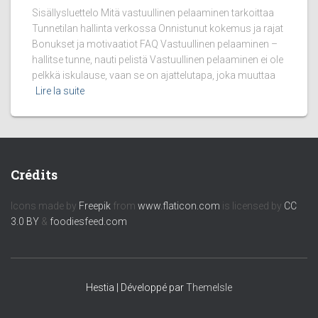
Sisällysluettelo Mitä vastuullinen pelaaminen tarkoittaa
Tunnetilan hallinta verkossa Onnistunut kokemus ja rajat
Bonukset ja motivaatiot FAQ Vastuullinen pelaaminen –
hallitse tunne, nauti pelistä Vastuullinen pelaaminen ei ole
pelkkä iskulause, vaan se on ajattelutapa, joka muuttaa
Lire la suite
Crédits
Icons made by
Freepik
from
www.flaticon.com
is licensed by
CC
3.0 BY
&
foodiesfeed.com
Hestia | Développé par
ThemeIsle